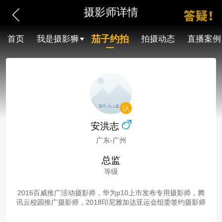
摄影师详情
茄子约拍
首页
我是摄影狮
拍摄动态
直播案例
安洪志
广东-广州
总监
等级
2016百威推广活动摄影师，华为p10上市发布专用摄影师，腾
讯云校园推广摄影师，2018印尼雅加达亚运会组委签约摄影师