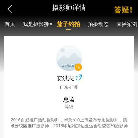
摄影师详情
茄子约拍
首页
我是摄影狮
拍摄动态
直播案例
安洪志
广东-广州
总监
等级
2016百威推广活动摄影师，华为p10上市发布专用摄影师，腾
讯云校园推广摄影师，2018印尼雅加达亚运会组委签约摄影师