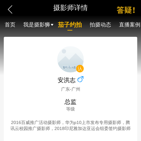
摄影师详情
茄子约拍
首页
我是摄影狮
拍摄动态
直播案例
安洪志
广东-广州
总监
等级
2016百威推广活动摄影师，华为p10上市发布专用摄影师，腾
讯云校园推广摄影师，2018印尼雅加达亚运会组委签约摄影师