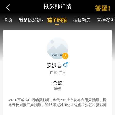
摄影师详情
茄子约拍
首页
我是摄影狮
拍摄动态
直播案例
安洪志
广东-广州
总监
等级
2016百威推广活动摄影师，华为p10上市发布专用摄影师，腾
讯云校园推广摄影师，2018印尼雅加达亚运会组委签约摄影师