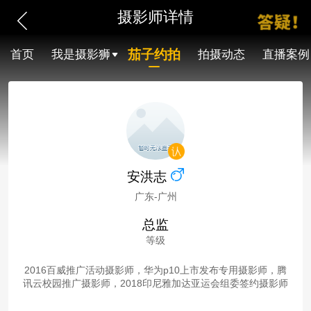
摄影师详情
茄子约拍
首页
我是摄影狮
拍摄动态
直播案例
安洪志
广东-广州
总监
等级
2016百威推广活动摄影师，华为p10上市发布专用摄影师，腾
讯云校园推广摄影师，2018印尼雅加达亚运会组委签约摄影师