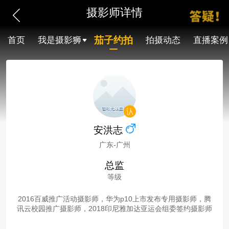
摄影师详情
茄子约拍
首页
我是摄影狮
拍摄动态
直播案例
安洪志
广东-广州
总监
等级
2016百威推广活动摄影师，华为p10上市发布专用摄影师，腾
讯云校园推广摄影师，2018印尼雅加达亚运会组委签约摄影师