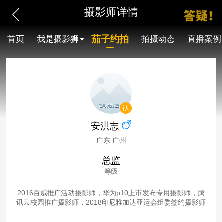
摄影师详情
茄子约拍
首页
我是摄影狮
拍摄动态
直播案例
安洪志
广东-广州
总监
等级
2016百威推广活动摄影师，华为p10上市发布专用摄影师，腾
讯云校园推广摄影师，2018印尼雅加达亚运会组委签约摄影师