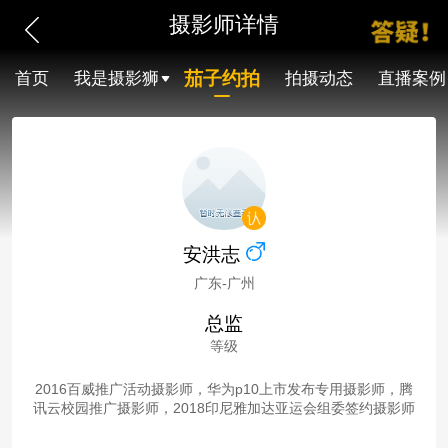
摄影师详情
茄子约拍
首页
我是摄影狮
拍摄动态
直播案例
安洪志
广东-广州
总监
等级
2016百威推广活动摄影师，华为p10上市发布专用摄影师，腾
讯云校园推广摄影师，2018印尼雅加达亚运会组委签约摄影师