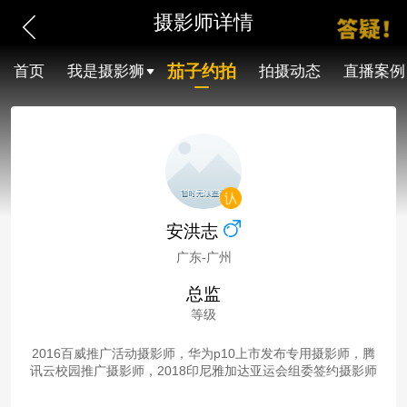
摄影师详情
茄子约拍
首页
我是摄影狮
拍摄动态
直播案例
安洪志
广东-广州
总监
等级
2016百威推广活动摄影师，华为p10上市发布专用摄影师，腾
讯云校园推广摄影师，2018印尼雅加达亚运会组委签约摄影师