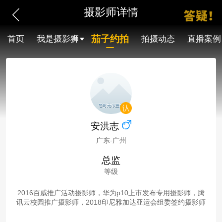
摄影师详情
茄子约拍
首页
我是摄影狮
拍摄动态
直播案例
安洪志
广东-广州
总监
等级
2016百威推广活动摄影师，华为p10上市发布专用摄影师，腾
讯云校园推广摄影师，2018印尼雅加达亚运会组委签约摄影师