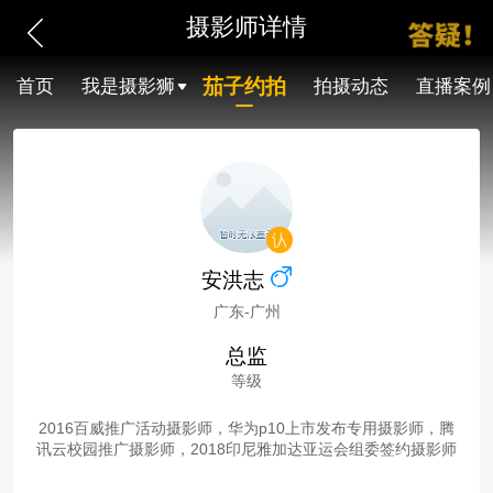
摄影师详情
茄子约拍
首页
我是摄影狮
拍摄动态
直播案例
安洪志
广东-广州
总监
等级
2016百威推广活动摄影师，华为p10上市发布专用摄影师，腾
讯云校园推广摄影师，2018印尼雅加达亚运会组委签约摄影师