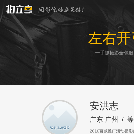
左右开
一手抓摄影全包服
安洪志
广东-广州
/
等
2016百威推广活动摄