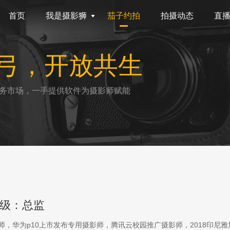
首页
我是摄影狮
茄子约拍
拍摄动态
直
弓，开放共生
务市场，一手提供软件为摄影师赋能
级：总监
影师，华为p10上市发布专用摄影师，腾讯云校园推广摄影师，2018印尼