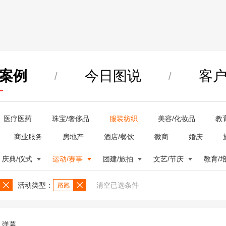
案例
今日图说
客
/
/
医疗医药
珠宝/奢侈品
服装纺织
美容/化妆品
教
商业服务
房地产
酒店/餐饮
微商
婚庆
庆典/仪式
运动/赛事
团建/旅拍
文艺/节庆
教育/
活动类型：
清空已选条件
路跑
弹幕