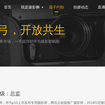
首页
我是摄影狮
茄子约拍
拍摄动态
直
弓，开放共生
务市场，一手提供软件为摄影师赋能
级：总监
影师，华为p10上市发布专用摄影师，腾讯云校园推广摄影师，2018印尼