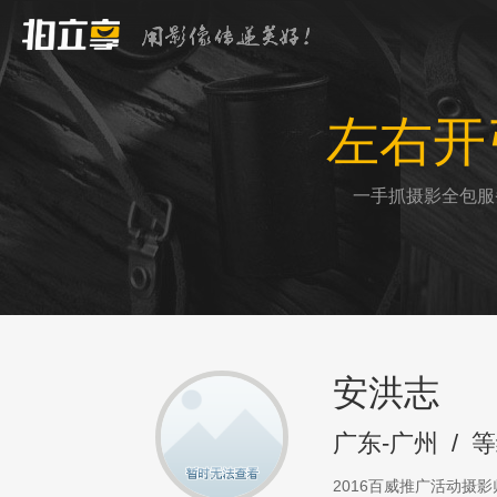
左右开
一手抓摄影全包服
安洪志
广东-广州
/
等
2016百威推广活动摄