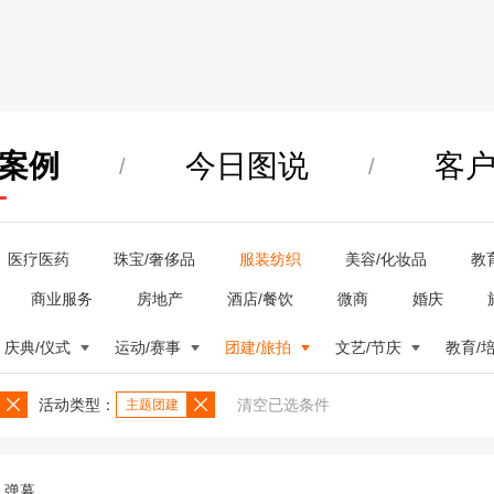
案例
今日图说
客
/
/
医疗医药
珠宝/奢侈品
服装纺织
美容/化妆品
教
商业服务
房地产
酒店/餐饮
微商
婚庆
庆典/仪式
运动/赛事
团建/旅拍
文艺/节庆
教育/
活动类型：
清空已选条件
主题团建
弹幕