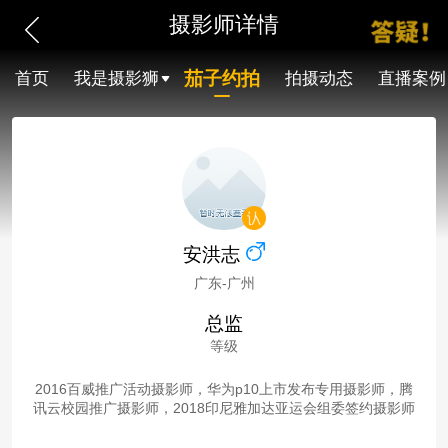
摄影师详情
茄子约拍
首页
我是摄影狮
拍摄动态
直播案例
安洪志
广东-广州
总监
等级
2016百威推广活动摄影师，华为p10上市发布专用摄影师，腾
讯云校园推广摄影师，2018印尼雅加达亚运会组委签约摄影师