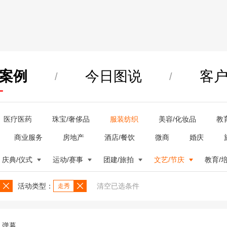
案例
今日图说
客
/
/
医疗医药
珠宝/奢侈品
服装纺织
美容/化妆品
教
商业服务
房地产
酒店/餐饮
微商
婚庆
庆典/仪式
运动/赛事
团建/旅拍
文艺/节庆
教育/
活动类型：
清空已选条件
走秀
弹幕