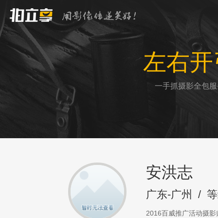
左右开
一手抓摄影全包服
安洪志
广东-广州
/
等
2016百威推广活动摄