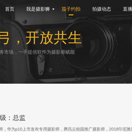
首页
我是摄影狮
茄子约拍
拍摄动态
直
弓，开放共生
务市场，一手提供软件为摄影师赋能
级：总监
影师，华为p10上市发布专用摄影师，腾讯云校园推广摄影师，2018印尼