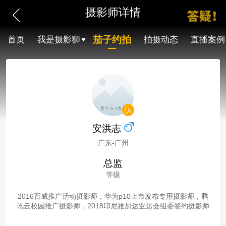
摄影师详情
茄子约拍
首页
我是摄影狮
拍摄动态
直播案例
安洪志
广东-广州
总监
等级
2016百威推广活动摄影师，华为p10上市发布专用摄影师，腾
讯云校园推广摄影师，2018印尼雅加达亚运会组委签约摄影师