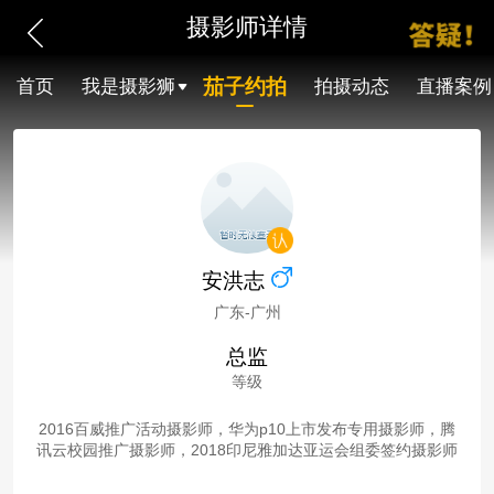
摄影师详情
茄子约拍
首页
我是摄影狮
拍摄动态
直播案例
安洪志
广东-广州
总监
等级
2016百威推广活动摄影师，华为p10上市发布专用摄影师，腾
讯云校园推广摄影师，2018印尼雅加达亚运会组委签约摄影师