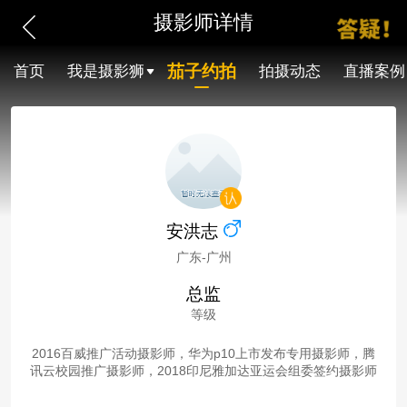
摄影师详情
茄子约拍
首页
我是摄影狮
拍摄动态
直播案例
安洪志
广东-广州
总监
等级
2016百威推广活动摄影师，华为p10上市发布专用摄影师，腾
讯云校园推广摄影师，2018印尼雅加达亚运会组委签约摄影师