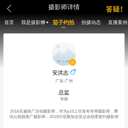
摄影师详情
茄子约拍
首页
我是摄影狮
拍摄动态
直播案例
安洪志
广东-广州
总监
等级
2016百威推广活动摄影师，华为p10上市发布专用摄影师，腾
讯云校园推广摄影师，2018印尼雅加达亚运会组委签约摄影师