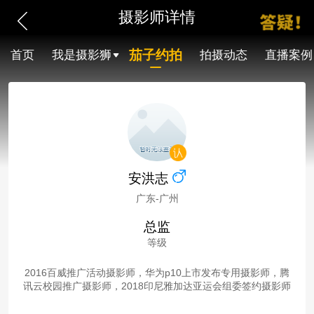
摄影师详情
茄子约拍
首页
我是摄影狮
拍摄动态
直播案例
安洪志
广东-广州
总监
等级
2016百威推广活动摄影师，华为p10上市发布专用摄影师，腾
讯云校园推广摄影师，2018印尼雅加达亚运会组委签约摄影师