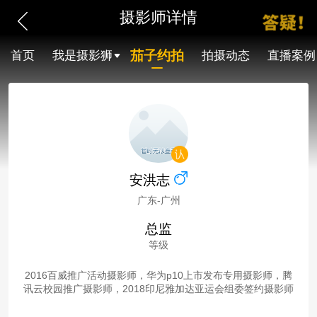
摄影师详情
茄子约拍
首页
我是摄影狮
拍摄动态
直播案例
安洪志
广东-广州
总监
等级
2016百威推广活动摄影师，华为p10上市发布专用摄影师，腾
讯云校园推广摄影师，2018印尼雅加达亚运会组委签约摄影师