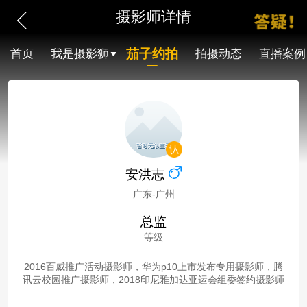
摄影师详情
茄子约拍
首页
我是摄影狮
拍摄动态
直播案例
安洪志
广东-广州
总监
等级
2016百威推广活动摄影师，华为p10上市发布专用摄影师，腾
讯云校园推广摄影师，2018印尼雅加达亚运会组委签约摄影师