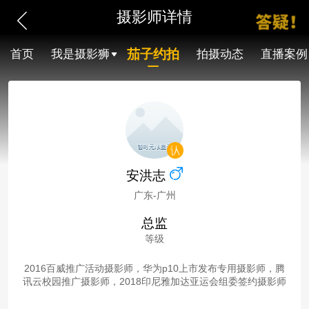
摄影师详情
茄子约拍
首页
我是摄影狮
拍摄动态
直播案例
安洪志
广东-广州
总监
等级
2016百威推广活动摄影师，华为p10上市发布专用摄影师，腾
讯云校园推广摄影师，2018印尼雅加达亚运会组委签约摄影师