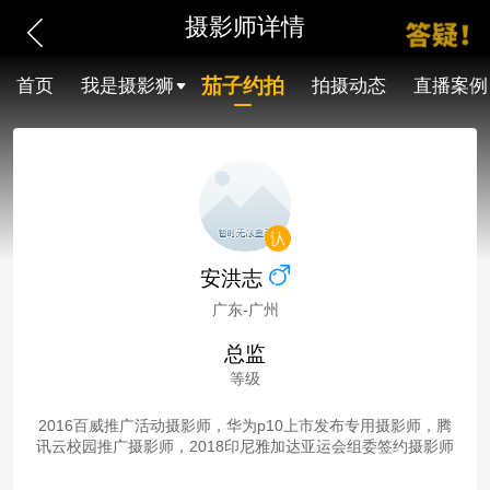
摄影师详情
茄子约拍
首页
我是摄影狮
拍摄动态
直播案例
安洪志
广东-广州
总监
等级
2016百威推广活动摄影师，华为p10上市发布专用摄影师，腾
讯云校园推广摄影师，2018印尼雅加达亚运会组委签约摄影师