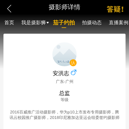
摄影师详情
茄子约拍
首页
我是摄影狮
拍摄动态
直播案例
安洪志
广东-广州
总监
等级
2016百威推广活动摄影师，华为p10上市发布专用摄影师，腾
讯云校园推广摄影师，2018印尼雅加达亚运会组委签约摄影师