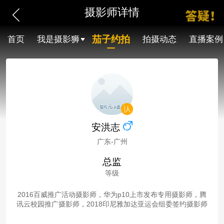
摄影师详情
茄子约拍
首页
我是摄影狮
拍摄动态
直播案例
安洪志
广东-广州
总监
等级
2016百威推广活动摄影师，华为p10上市发布专用摄影师，腾
讯云校园推广摄影师，2018印尼雅加达亚运会组委签约摄影师