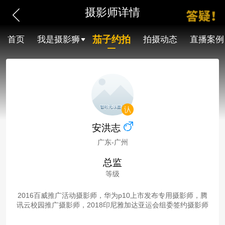
摄影师详情
茄子约拍
首页
我是摄影狮
拍摄动态
直播案例
安洪志
广东-广州
总监
等级
2016百威推广活动摄影师，华为p10上市发布专用摄影师，腾
讯云校园推广摄影师，2018印尼雅加达亚运会组委签约摄影师