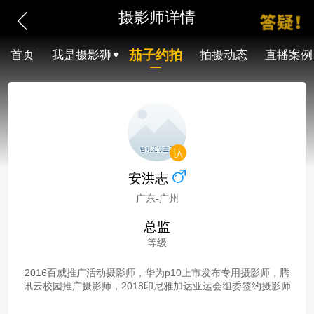
摄影师详情
茄子约拍
首页
我是摄影狮
拍摄动态
直播案例
安洪志
广东-广州
总监
等级
2016百威推广活动摄影师，华为p10上市发布专用摄影师，腾
讯云校园推广摄影师，2018印尼雅加达亚运会组委签约摄影师