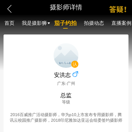
摄影师详情
茄子约拍
首页
我是摄影狮
拍摄动态
直播案例
安洪志
广东-广州
总监
等级
2016百威推广活动摄影师，华为p10上市发布专用摄影师，腾
讯云校园推广摄影师，2018印尼雅加达亚运会组委签约摄影师