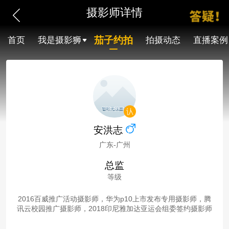
摄影师详情
茄子约拍
首页
我是摄影狮
拍摄动态
直播案例
安洪志
广东-广州
总监
等级
2016百威推广活动摄影师，华为p10上市发布专用摄影师，腾
讯云校园推广摄影师，2018印尼雅加达亚运会组委签约摄影师