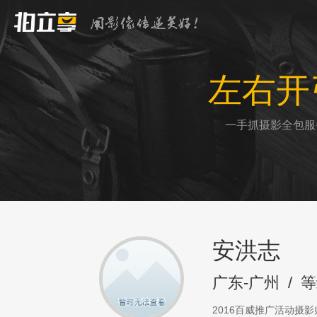
左右开
一手抓摄影全包服
安洪志
广东-广州
/
等
2016百威推广活动摄