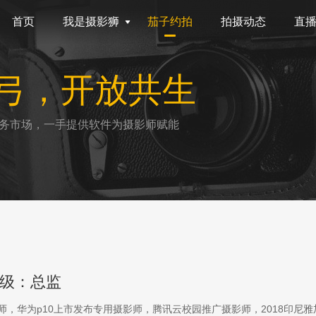
首页
我是摄影狮
茄子约拍
拍摄动态
直
弓，开放共生
务市场，一手提供软件为摄影师赋能
级：总监
影师，华为p10上市发布专用摄影师，腾讯云校园推广摄影师，2018印尼