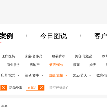
案例
今日图说
客
/
/
医疗医药
珠宝/奢侈品
服装纺织
美容/化妆品
教
商业服务
房地产
酒店/餐饮
微商
婚庆
庆典/仪式
运动/赛事
团建/旅拍
文艺/节庆
教育/
活动类型：
清空已选条件
自驾游
弹幕