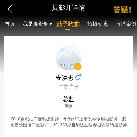
摄影师详情
茄子约拍
首页
我是摄影狮
拍摄动态
直播案例
安洪志
广东-广州
总监
等级
2016百威推广活动摄影师，华为p10上市发布专用摄影师，腾
讯云校园推广摄影师，2018印尼雅加达亚运会组委签约摄影师