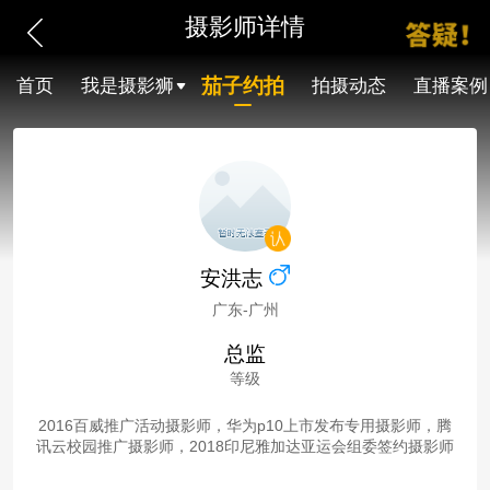
摄影师详情
茄子约拍
首页
我是摄影狮
拍摄动态
直播案例
安洪志
广东-广州
总监
等级
2016百威推广活动摄影师，华为p10上市发布专用摄影师，腾
讯云校园推广摄影师，2018印尼雅加达亚运会组委签约摄影师