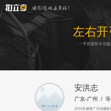
左右开
一手抓摄影全包服
安洪志
广东-广州
/
等
2016百威推广活动摄