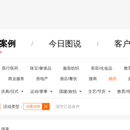
案例
今日图说
客
/
/
医疗医药
珠宝/奢侈品
服装纺织
美容/化妆品
教
商业服务
房地产
酒店/餐饮
微商
婚庆
庆典/仪式
运动/赛事
团建/旅拍
文艺/节庆
教育/
活动类型：
清空已选条件
试乘试驾
弹幕