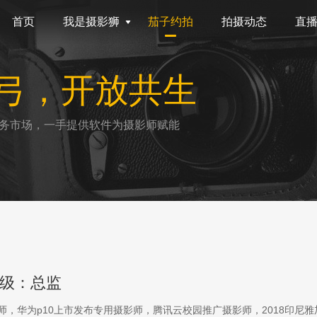
首页
我是摄影狮
茄子约拍
拍摄动态
直
弓，开放共生
务市场，一手提供软件为摄影师赋能
级：总监
影师，华为p10上市发布专用摄影师，腾讯云校园推广摄影师，2018印尼