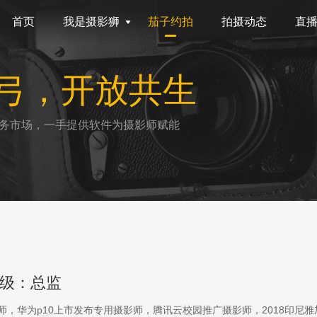
首页
我是摄影狮
茄子约拍
拍摄动态
直
弓，开放共生
务市场，一手提供软件为摄影师赋能
级：总监
影师，华为p10上市发布专用摄影师，腾讯云校园推广摄影师，2018印尼