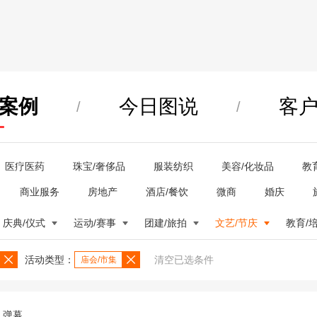
案例
今日图说
客
/
/
医疗医药
珠宝/奢侈品
服装纺织
美容/化妆品
教
商业服务
房地产
酒店/餐饮
微商
婚庆
庆典/仪式
运动/赛事
团建/旅拍
文艺/节庆
教育/
活动类型：
清空已选条件
庙会/市集
弹幕