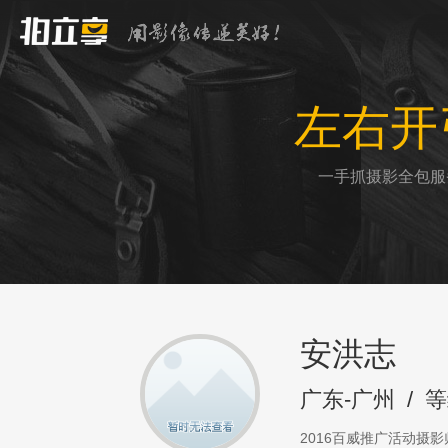
左右开
一手抓摄影全包服
安洪志
广东-广州
/
等
2016百威推广活动摄