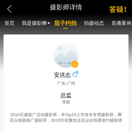
摄影师详情
茄子约拍
首页
我是摄影狮
拍摄动态
直播案例
安洪志
广东-广州
总监
等级
2016百威推广活动摄影师，华为p10上市发布专用摄影师，腾
讯云校园推广摄影师，2018印尼雅加达亚运会组委签约摄影师