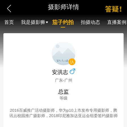
摄影师详情
茄子约拍
首页
我是摄影狮
拍摄动态
直播案例
安洪志
广东-广州
总监
等级
2016百威推广活动摄影师，华为p10上市发布专用摄影师，腾
讯云校园推广摄影师，2018印尼雅加达亚运会组委签约摄影师