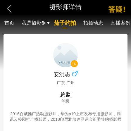
摄影师详情
茄子约拍
首页
我是摄影狮
拍摄动态
直播案例
安洪志
广东-广州
总监
等级
2016百威推广活动摄影师，华为p10上市发布专用摄影师，腾
讯云校园推广摄影师，2018印尼雅加达亚运会组委签约摄影师