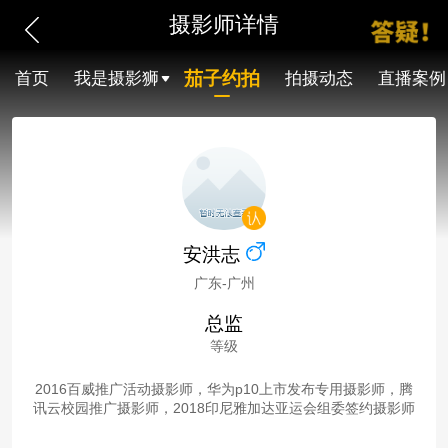
摄影师详情
茄子约拍
首页
我是摄影狮
拍摄动态
直播案例
安洪志
广东-广州
总监
等级
2016百威推广活动摄影师，华为p10上市发布专用摄影师，腾
讯云校园推广摄影师，2018印尼雅加达亚运会组委签约摄影师