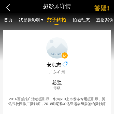
摄影师详情
茄子约拍
首页
我是摄影狮
拍摄动态
直播案例
安洪志
广东-广州
总监
等级
2016百威推广活动摄影师，华为p10上市发布专用摄影师，腾
讯云校园推广摄影师，2018印尼雅加达亚运会组委签约摄影师