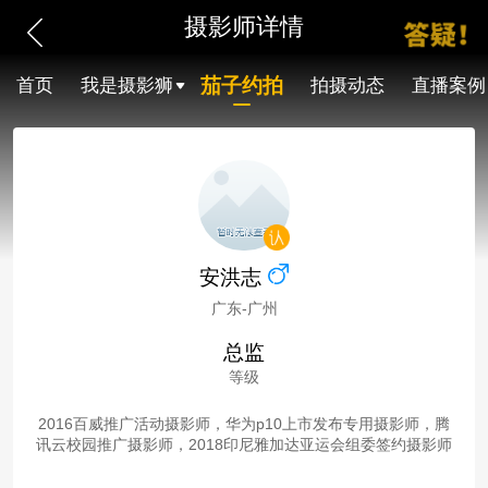
摄影师详情
茄子约拍
首页
我是摄影狮
拍摄动态
直播案例
安洪志
广东-广州
总监
等级
2016百威推广活动摄影师，华为p10上市发布专用摄影师，腾
讯云校园推广摄影师，2018印尼雅加达亚运会组委签约摄影师