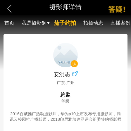
摄影师详情
茄子约拍
首页
我是摄影狮
拍摄动态
直播案例
安洪志
广东-广州
总监
等级
2016百威推广活动摄影师，华为p10上市发布专用摄影师，腾
讯云校园推广摄影师，2018印尼雅加达亚运会组委签约摄影师