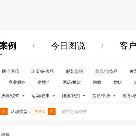
案例
今日图说
客
/
/
医疗医药
珠宝/奢侈品
服装纺织
美容/化妆品
教
商业服务
房地产
酒店/餐饮
微商
婚庆
庆典/仪式
运动/赛事
团建/旅拍
文艺/节庆
教育/
活动类型：
清空已选条件
学术会
弹幕