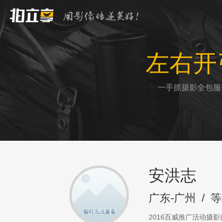
左右开
一手抓摄影全包服
安洪志
广东-广州
/
等
2016百威推广活动摄