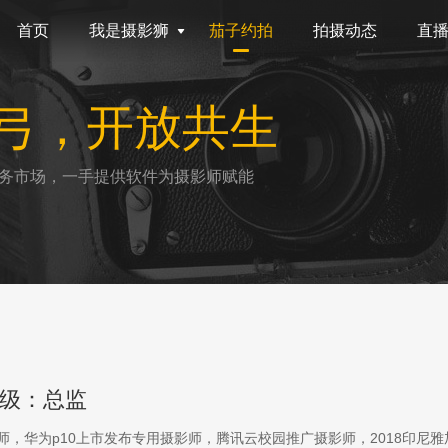
首页
我是摄影狮
茄子约拍
拍摄动态
直
弓，开放共生
务市场，一手提供软件为摄影师赋能
级：总监
影师，华为p10上市发布专用摄影师，腾讯云校园推广摄影师，2018印尼