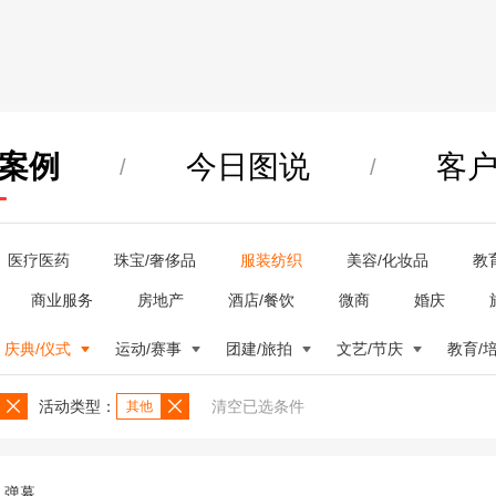
案例
今日图说
客
/
/
医疗医药
珠宝/奢侈品
服装纺织
美容/化妆品
教
商业服务
房地产
酒店/餐饮
微商
婚庆
庆典/仪式
运动/赛事
团建/旅拍
文艺/节庆
教育/
活动类型：
清空已选条件
其他
弹幕