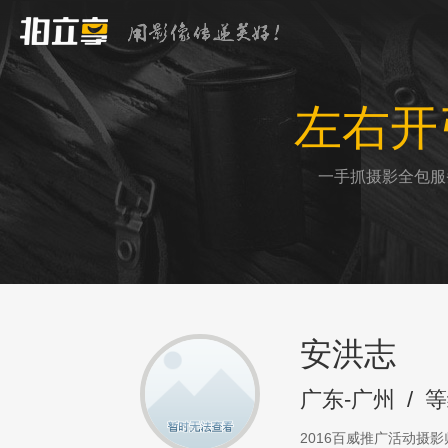
左右开
一手抓摄影全包服
安洪志
广东-广州
/
等
2016百威推广活动摄