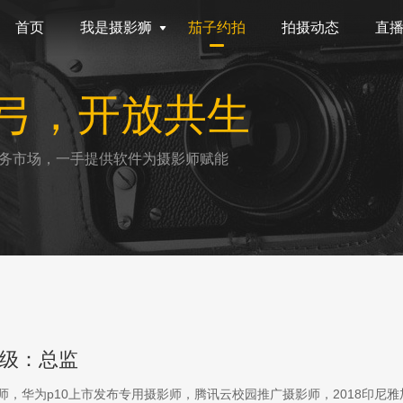
首页
我是摄影狮
茄子约拍
拍摄动态
直
弓，开放共生
务市场，一手提供软件为摄影师赋能
级：总监
影师，华为p10上市发布专用摄影师，腾讯云校园推广摄影师，2018印尼