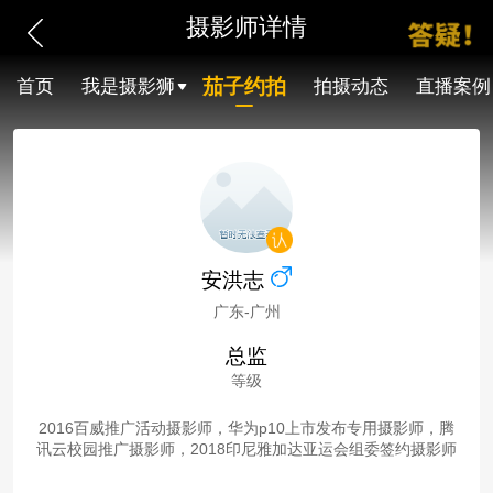
摄影师详情
茄子约拍
首页
我是摄影狮
拍摄动态
直播案例
安洪志
广东-广州
总监
等级
2016百威推广活动摄影师，华为p10上市发布专用摄影师，腾
讯云校园推广摄影师，2018印尼雅加达亚运会组委签约摄影师