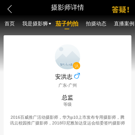
摄影师详情
茄子约拍
首页
我是摄影狮
拍摄动态
直播案例
安洪志
广东-广州
总监
等级
2016百威推广活动摄影师，华为p10上市发布专用摄影师，腾
讯云校园推广摄影师，2018印尼雅加达亚运会组委签约摄影师