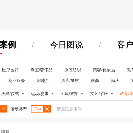
案例
今日图说
客
/
/
医疗医药
珠宝/奢侈品
服装纺织
美容/化妆品
教
商业服务
房地产
酒店/餐饮
微商
婚庆
庆典/仪式
运动/赛事
团建/旅拍
文艺/节庆
教育/
活动类型：
清空已选条件
开学
弹幕