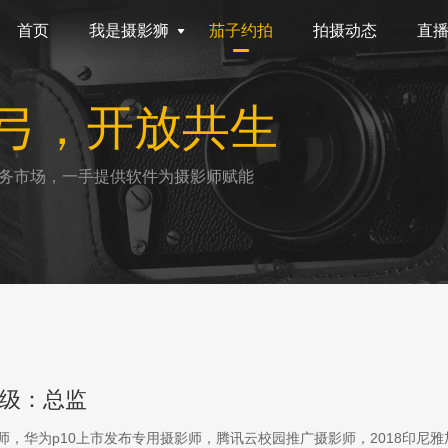
首页
我是摄影狮
茄子约拍
拍摄动态
直
弓，开放共生
务市场，一手提供软件为摄影师赋能
级：总监
影师，华为p10上市发布专用摄影师，腾讯云校园推广摄影师，2018印尼