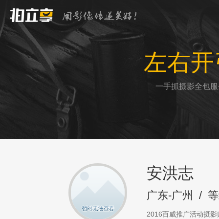
左右开
一手抓摄影全包服
安洪志
广东-广州
/
等
2016百威推广活动摄