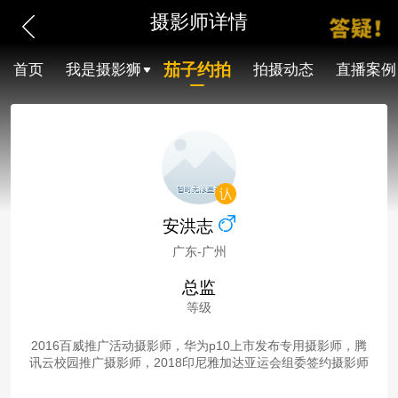
摄影师详情
茄子约拍
首页
我是摄影狮
拍摄动态
直播案例
安洪志
广东-广州
总监
等级
2016百威推广活动摄影师，华为p10上市发布专用摄影师，腾
讯云校园推广摄影师，2018印尼雅加达亚运会组委签约摄影师