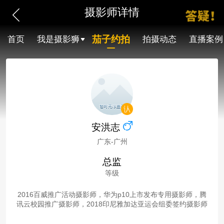
摄影师详情
茄子约拍
首页
我是摄影狮
拍摄动态
直播案例
安洪志
广东-广州
总监
等级
2016百威推广活动摄影师，华为p10上市发布专用摄影师，腾
讯云校园推广摄影师，2018印尼雅加达亚运会组委签约摄影师