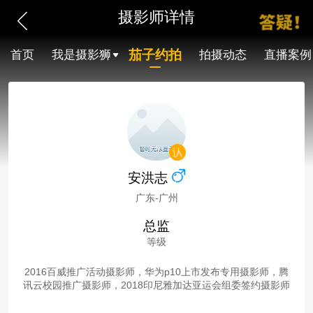
摄影师详情
茄子约拍
首页
我是摄影狮
拍摄动态
直播案例
安洪志
广东-广州
总监
等级
2016百威推广活动摄影师，华为p10上市发布专用摄影师，腾
讯云校园推广摄影师，2018印尼雅加达亚运会组委签约摄影师